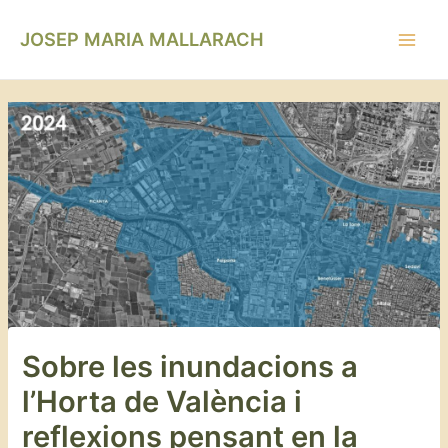
Vés
Navegació
Main
al
d'entrades
JOSEP MARIA MALLARACH
Men
contingut
Sobre les inundacions a
l’Horta de València i
reflexions pensant en la