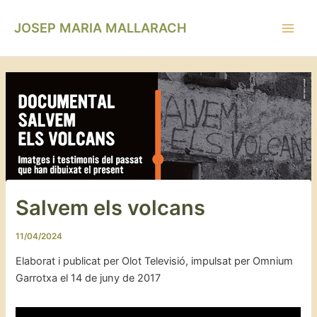
Vés
Navegació
Main
al
d'entrades
JOSEP MARIA MALLARACH
Men
contingut
Salvem els volcans
11/04/2024
Elaborat i publicat per Olot Televisió, impulsat per Omnium
Garrotxa el 14 de juny de 2017