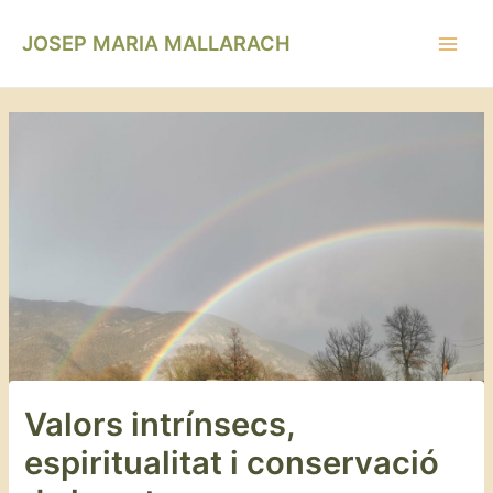
Vés
Navegació
Main
al
d'entrades
JOSEP MARIA MALLARACH
Men
contingut
Valors intrínsecs,
espiritualitat i conservació