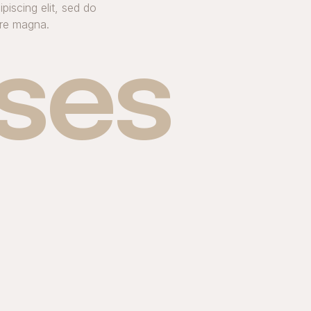
piscing elit, sed do
ore magna.
sses