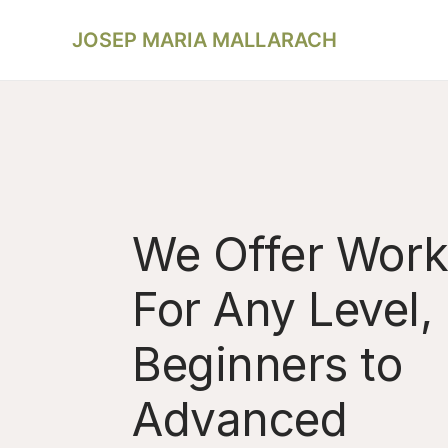
Vés
al
JOSEP MARIA MALLARACH
contingut
We Offer Wor
For Any Level,
Beginners to
Advanced