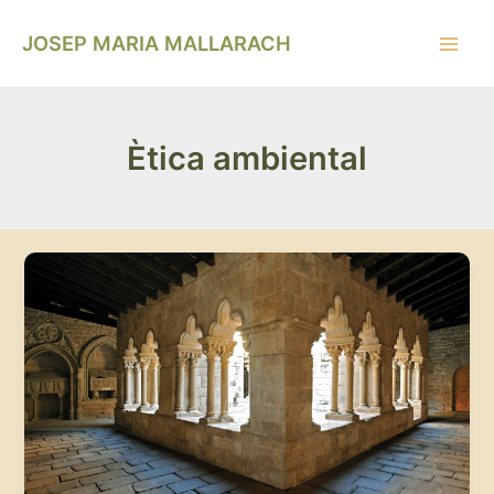
Vés
Main
al
JOSEP MARIA MALLARACH
Men
contingut
Ètica ambiental