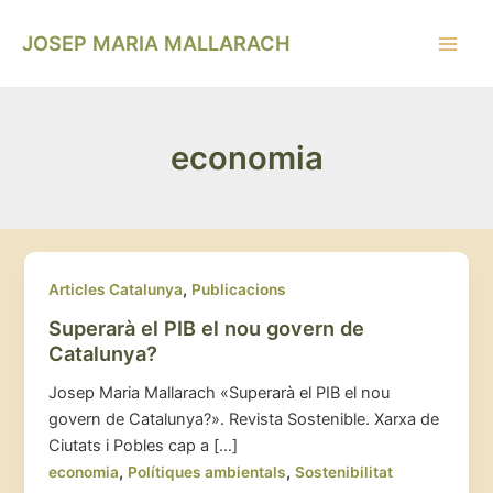
Vés
Main
al
JOSEP MARIA MALLARACH
Men
contingut
economia
,
Articles Catalunya
Publicacions
Superarà el PIB el nou govern de
Catalunya?
Josep Maria Mallarach «Superarà el PIB el nou
govern de Catalunya?». Revista Sostenible. Xarxa de
Ciutats i Pobles cap a […]
,
,
economia
Polítiques ambientals
Sostenibilitat