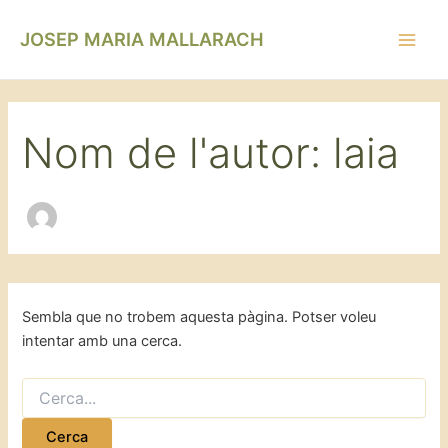
Cerca:
Vés
Main
al
JOSEP MARIA MALLARACH
Men
contingut
Nom de l'autor: laia
Sembla que no trobem aquesta pàgina. Potser voleu
intentar amb una cerca.