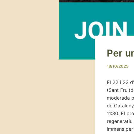
Per u
18/10/2025
El 22 i 23 
(Sant Fruit
moderada pe
de Cataluny
11:30. El pr
regeneratiu 
immens per 