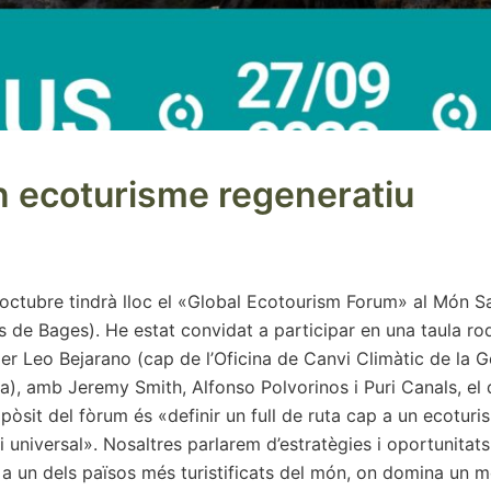
n ecoturisme regeneratiu
d’octubre tindrà lloc el «Global Ecotourism Forum» al Món S
ós de Bages). He estat convidat a participar en una taula r
r Leo Bejarano (cap de l’Oficina de Canvi Climàtic de la Ge
a), amb Jeremy Smith, Alfonso Polvorinos i Puri Canals, el 
opòsit del fòrum és «definir un full de ruta cap a un ecoturi
i universal». Nosaltres parlarem d’estratègies i oportunitat
a un dels països més turistificats del món, on domina un mo