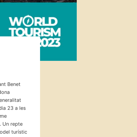
ant Benet
odona
neralitat
dia 23 a les
sme
s. Un repte
del turístic