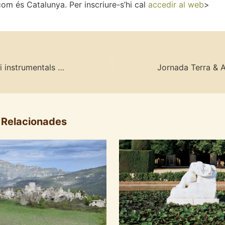
om és Catalunya. Per inscriure-s’hi cal
accedir al web
>
Valors intrínsecs i instrumentals de l’aigua: reptes i implicacions
 Relacionades