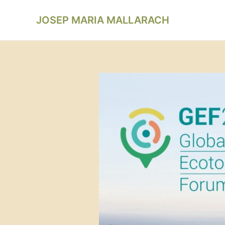
Vés
Navegació
al
JOSEP MARIA MALLARACH
d'entrades
contingut