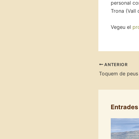
personal co
Trona (Vall 
Vegeu el
pr
ANTERIOR
Toquem de peus 
Entrades