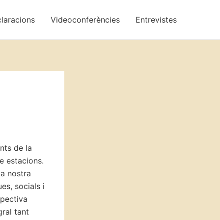
laracions
Videoconferències
Entrevistes
nts de la
re estacions.
la nostra
es, socials i
spectiva
ral tant