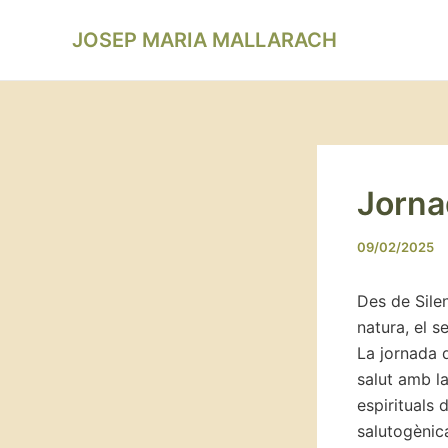
Vés
Navegació
al
JOSEP MARIA MALLARACH
d'entrades
contingut
Jorna
09/02/2025
Des de Sile
natura, el s
La jornada 
salut amb la
espirituals 
salutogènica