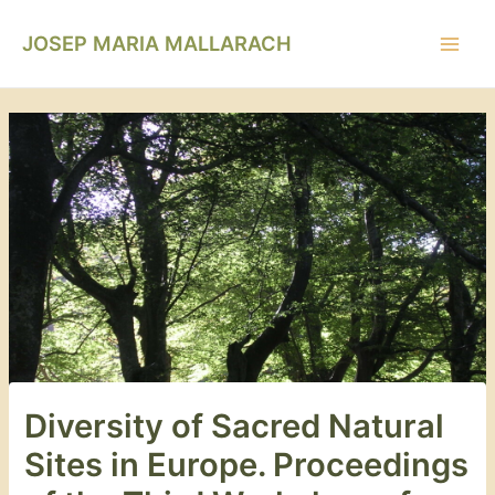
Vés
Navegació
Main
al
d'entrades
JOSEP MARIA MALLARACH
Men
contingut
Diversity of Sacred Natural
Sites in Europe. Proceedings