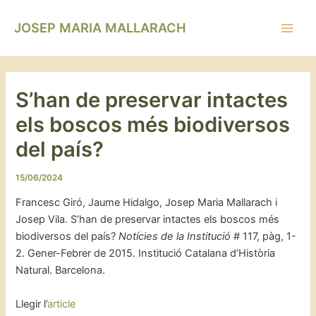
Vés
Navegació
Main
al
d'entrades
JOSEP MARIA MALLARACH
Men
contingut
S’han de preservar intactes
els boscos més biodiversos
del país?
15/06/2024
Francesc Giró, Jaume Hidalgo, Josep Maria Mallarach i
Josep Vila. S’han de preservar intactes els boscos més
biodiversos del país?
Notícies de la Institució
# 117, pàg, 1-
2. Gener-Febrer de 2015. Institució Catalana d’Història
Natural. Barcelona.
Llegir l’
article