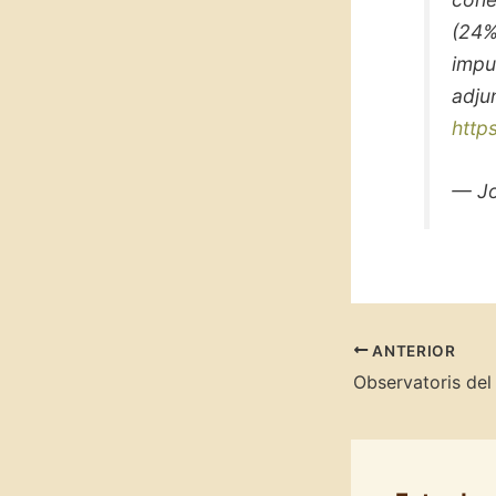
(24%
impu
adju
http
— Jo
ANTERIOR