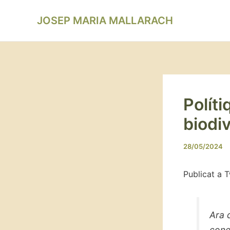
Vés
Navegació
al
JOSEP MARIA MALLARACH
d'entrades
contingut
Políti
biodiv
28/05/2024
Publicat a 
Ara 
cone