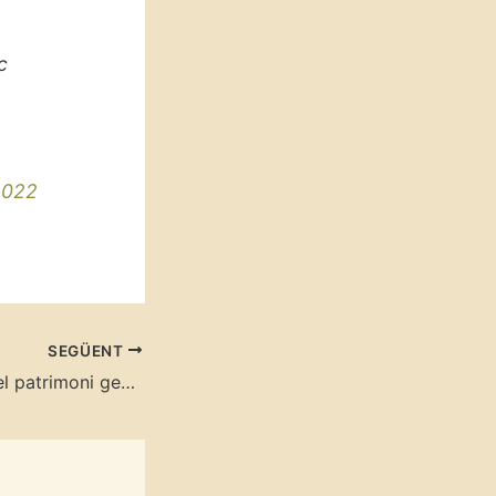
c
2022
SEGÜENT
La conservació del patrimoni geològic a Catalunya