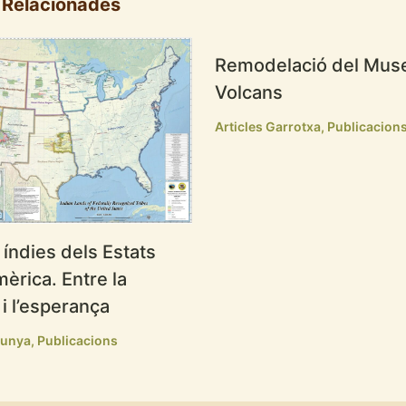
 Relacionades
Remodelació del Mus
Volcans
Articles Garrotxa
,
Publicacion
índies dels Estats
mèrica. Entre la
i l’esperança
lunya
,
Publicacions