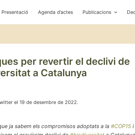
Presentació
Agenda d’actes
Publicacions
Dec
ques per revertir el declivi de
ersitat a Catalunya
Twitter el 19 de desembre de 2022.
que ja sabem els compromisos adoptats a la
#COP15
i
ixem el gravíssim declivi de
#biodiversitat
a Cataluny