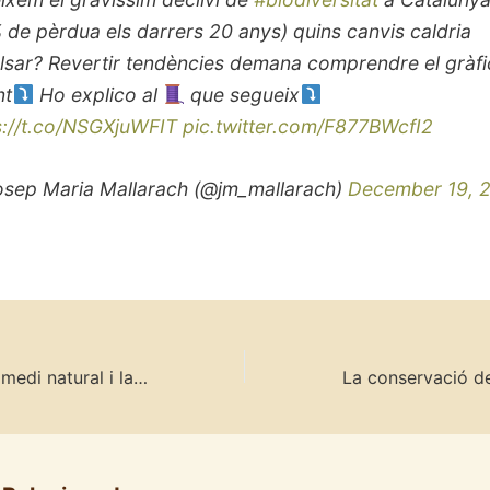
 de pèrdua els darrers 20 anys) quins canvis caldria
lsar? Revertir tendències demana comprendre el gràfi
nt
Ho explico al
que segueix
s://t.co/NSGXjuWFIT
pic.twitter.com/F877BWcfI2
sep Maria Mallarach (@jm_mallarach)
December 19, 
Observatoris del medi natural i la sostenibilitat a Catalunya