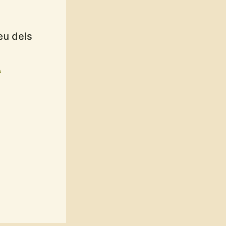
eu dels
s