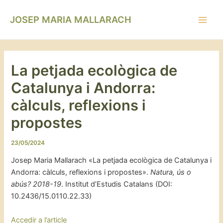
Vés
Navegació
Main
al
d'entrades
JOSEP MARIA MALLARACH
Men
contingut
La petjada ecològica de
Catalunya i Andorra:
càlculs, reflexions i
propostes
23/05/2024
Josep Maria Mallarach «La petjada ecològica de Catalunya i
Andorra: càlculs, reflexions i propostes».
Natura, ús o
abús? 2018-19
. Institut d’Estudis Catalans (DOI:
10.2436/15.0110.22.33)
Accedir a l’article