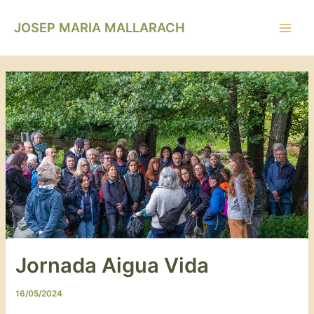
Vés
Navegació
Main
al
d'entrades
JOSEP MARIA MALLARACH
Men
contingut
Jornada Aigua Vida
16/05/2024