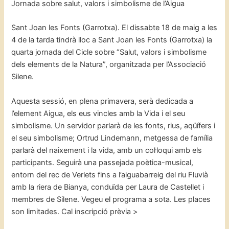
Jornada sobre salut, valors i simbolisme de l’Aigua
Sant Joan les Fonts (Garrotxa). El dissabte 18 de maig a les
4 de la tarda tindrà lloc a Sant Joan les Fonts (Garrotxa) la
quarta jornada del Cicle sobre “Salut, valors i simbolisme
dels elements de la Natura”, organitzada per l’Associació
Silene.
Aquesta sessió, en plena primavera, serà dedicada a
l’element Aigua, els eus vincles amb la Vida i el seu
simbolisme. Un servidor parlarà de les fonts, rius, aqüífers i
el seu simbolisme; Ortrud Lindemann, metgessa de família
parlarà del naixement i la vida, amb un col·loqui amb els
participants. Seguirà una passejada poètica-musical,
entorn del rec de Verlets fins a l’aiguabarreig del riu Fluvià
amb la riera de Bianya, conduïda per Laura de Castellet i
membres de Silene. Vegeu el programa a sota. Les places
son limitades. Cal inscripció prèvia >