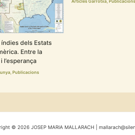
Articles Garrotxa
,
Publicacion
índies dels Estats
mèrica. Entre la
i l’esperança
lunya
,
Publicacions
right © 2026 JOSEP MARIA MALLARACH | mallarach@silen