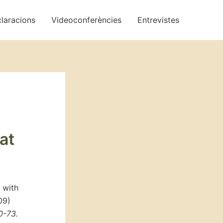
laracions
Videoconferències
Entrevistes
at
 with
09)
0-73.