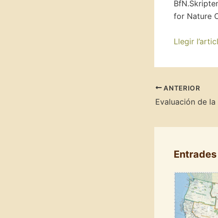
BfN.Skripte
for Nature 
Llegir l’artic
ANTERIOR
Entrades