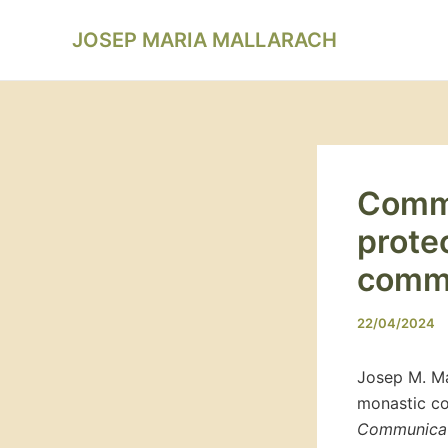
Vés
Navegació
al
JOSEP MARIA MALLARACH
d'entrades
contingut
Commu
prote
commu
22/04/2024
Josep M. Ma
monastic co
Communicati